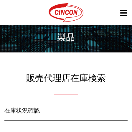
製品
販売代理店在庫検索
在庫状況確認