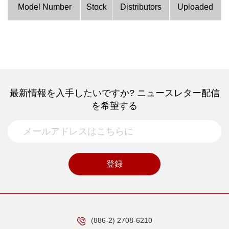
Model Number
Stock
Distributors
Uploaded
最新情報を入手したいですか? ニュースレター配信
を希望する
登録
(886-2) 2708-6210