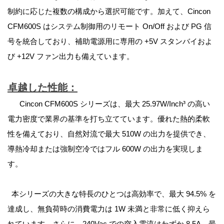
制約に応じた複数の構成から選択可能です。加えて、Cincon
CFM600S はシステム制御用のリモート On/Off および PG 信
号を統合しており、補助電源用に専用の +5V スタンバイおよ
び +12V ファン出力も備えています。
卓越した性能：
Cincon CFM600S シリーズは、最大
25.97W/Inch
³ の高い
電力密度で業界の基準を打ち立てています。優れた熱的柔軟
性を備えており、
自然対流で最大 510W
の出力を提供でき、
導熱冷却または強制空冷ではフル
600W
の出力を実現しま
す。
本シリーズの大きな特長のひとつは高効率で、最大
94.5%
を
達成し、無負荷時の消費電力は 1W 未満と非常に低く抑えら
れています。さらに、240Vac での突入電流はわずか 8.5A、最